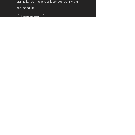
aansluiten op de behoeften van
de markt...
Lees meer
CONTACT
MOBION GROUP
‘In de Drye Swaentjes’
De Lind 42
5061 HX Oisterwijk
Postbus 396
5060 AJ Oisterwijk